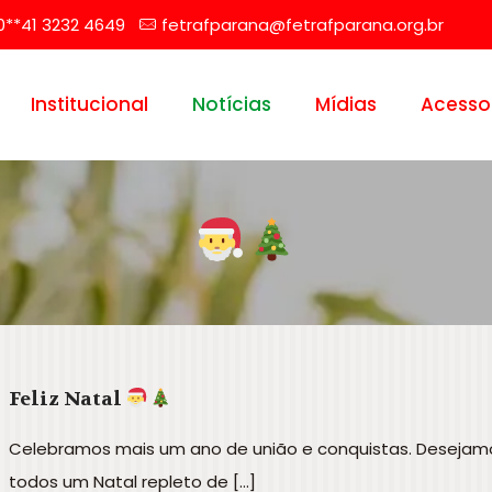
0**41 3232 4649
fetrafparana@fetrafparana.org.br
Institucional
Notícias
Mídias
Acesso
Feliz Natal
Celebramos mais um ano de união e conquistas. Desejam
todos um Natal repleto de
[…]