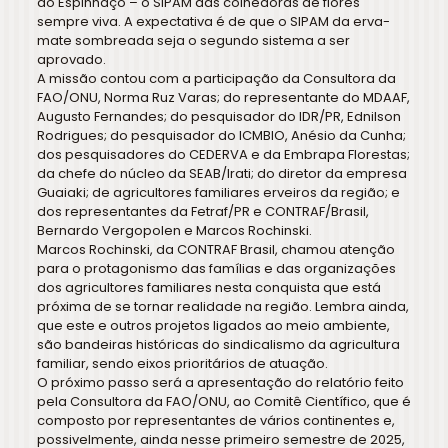
do Espinhaço – o SIPAM das colhedoras de flores
sempre viva. A expectativa é de que o SIPAM da erva-
mate sombreada seja o segundo sistema a ser
aprovado.
A missão contou com a participação da Consultora da
FAO/ONU, Norma Ruz Varas; do representante do MDAAF,
Augusto Fernandes; do pesquisador do IDR/PR, Ednilson
Rodrigues; do pesquisador do ICMBIO, Anésio da Cunha;
dos pesquisadores do CEDERVA e da Embrapa Florestas;
da chefe do núcleo da SEAB/Irati; do diretor da empresa
Guaiaki; de agricultores familiares erveiros da região; e
dos representantes da Fetraf/PR e CONTRAF/Brasil,
Bernardo Vergopolen e Marcos Rochinski.
Marcos Rochinski, da CONTRAF Brasil, chamou atenção
para o protagonismo das famílias e das organizações
dos agricultores familiares nesta conquista que está
próxima de se tornar realidade na região. Lembra ainda,
que este e outros projetos ligados ao meio ambiente,
são bandeiras históricas do sindicalismo da agricultura
familiar, sendo eixos prioritários de atuação.
O próximo passo será a apresentação do relatório feito
pela Consultora da FAO/ONU, ao Comitê Científico, que é
composto por representantes de vários continentes e,
possivelmente, ainda nesse primeiro semestre de 2025,