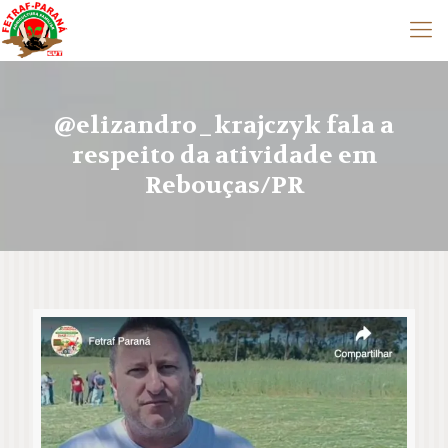
@elizandro_krajczyk fala a
respeito da atividade em
Rebouças/PR