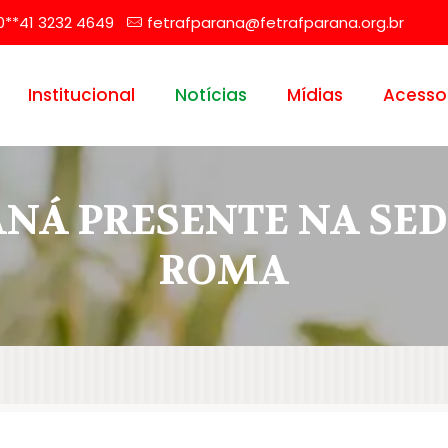
0**41 3232 4649
fetrafparana@fetrafparana.org.br
Institucional
Notícias
Mídias
Acesso
NÁ PRESENTE NA SED
ROMA