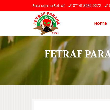
Fale com a Fetraf
0**41 3232 0272
Home
FETRAF PARA