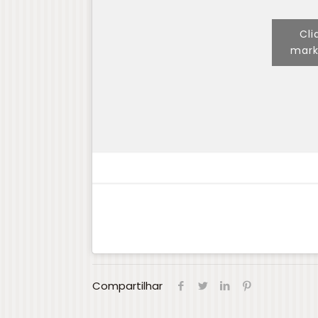
Cli
mark
Compartilhar