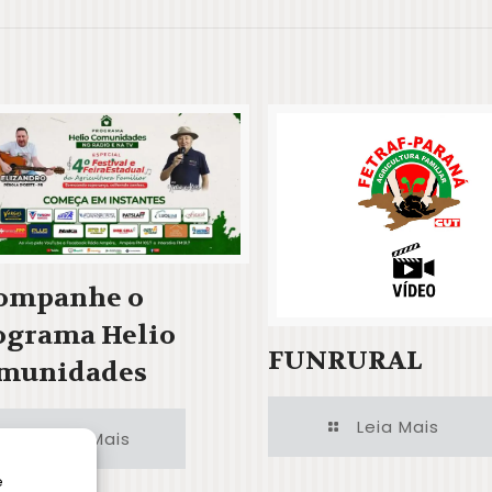
ompanhe o
ograma Helio
FUNRURAL
munidades
Leia Mais
Leia Mais
e